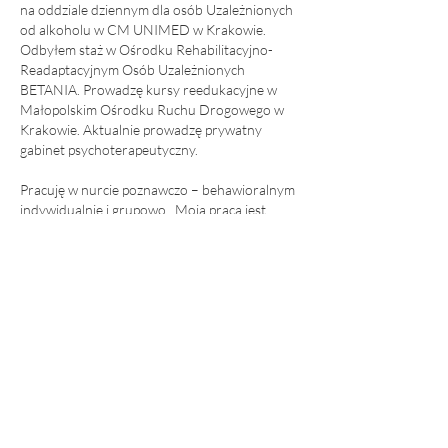
na oddziale dziennym dla osób Uzależnionych
od alkoholu w CM UNIMED w Krakowie.
Odbyłem staż w Ośrodku Rehabilitacyjno-
Readaptacyjnym Osób Uzależnionych
BETANIA. Prowadzę kursy reedukacyjne w
Małopolskim Ośrodku Ruchu Drogowego w
Krakowie. Aktualnie prowadzę prywatny
gabinet psychoterapeutyczny.
Pracuję w nurcie poznawczo – behawioralnym
indywidualnie i grupowo . Moja praca jest
monitorowana przez superwizora.
Formy pomocy
i cennik
Psychoterapia indywidualna
200 zł
(45-50 min.)