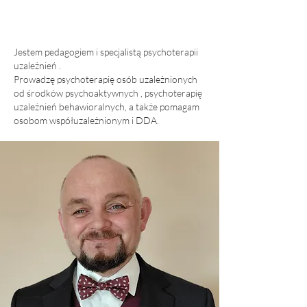
Jestem pedagogiem i specjalistą psychoterapii
uzależnień .
Prowadzę psychoterapię osób uzależnionych
od środków psychoaktywnych , psychoterapię
uzależnień behawioralnych, a także pomagam
osobom współuzależnionym i DDA.​