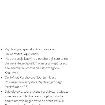
Psychologia, specjalność stosowana,
Uniwersytet Jagielloński.
Moduł specjalizacyjny z psychologii sportu na
Uniwersytecie Jagiellońskim przy współpracy
z Akademią Wychowania Fizycznego w
Krakowie.
Certyfikat Psychologa Sportu II klasy
Polskiego Towarzystwa Psychologicznego
(certyfikat nr 25).
Suicydologia: teoretyczna i praktyczna wiedza
z zakresu profilaktyki samobójstw - studia
podyplomowe organizowane przez Polskie