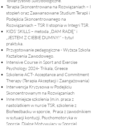
Towarzystwo Suicydologiczne.
Terapia Skoncentrowana na Rozwiązaniach – I
stopień oraz Zaawansowane Studium Terapii i
Podejścia Skoncentrowanego na
Rozwiązaniach – TSR II stopnia w Integri TSR.
KIDS’ SKILLS – metoda „DAM RADĘ” i
„JESTEM Z CIEBIE DUMNY!” - tytuł
praktyka.
Przygotowanie pedagogiczne - Wyższa Szkoła
Kształcenia Zawodowego.
Intensive Course in Sport and Exercise
Psychology 2024- Trikala, Greece
Szkolenie ACT- Acceptance and Commitment
Therapy (Terapia Akceptacji i Zaangażowania)
Interwencja Kryzysowa w Podejściu
Skoncentrowanym na Rozwiązaniach
Inne mniejsze szkolenia (m.in. praca z
nastolatkiem w nurcie TSR, szkolenie z
Biofeedbacku w sporcie, Praca z zawodnikiem
w sytuacji kontuzji, Psychomotoryka w
Sporcie, Dialog Motywujący w Sporcie).